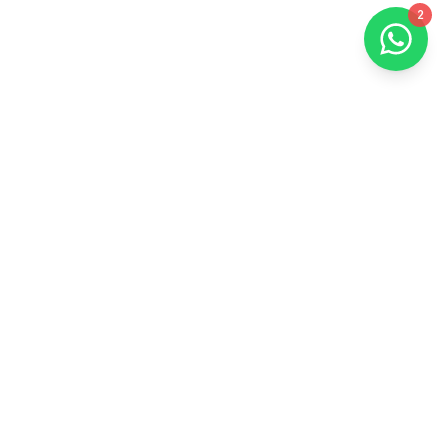
2
+15
+95%
AÑOS DE
CLIENTES
EXPERIENCIA
SATISFECHOS
+3500
+2000
EVENTOS
PARA EVENTOS
REALIZADOS
MASIVOS